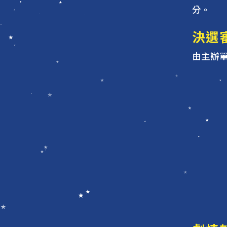
分。
決選
由主辦