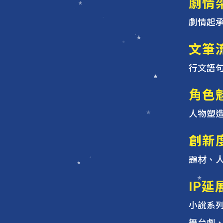
劇情
劇情起
文筆
行文語
角色
人物塑
創新
題材、
IP延
小說系