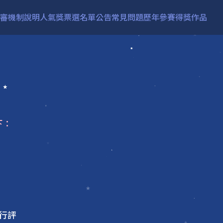
審機制說明
人氣獎票選
名單公告
常見問題
歷年參賽得獎作品
下：
行評